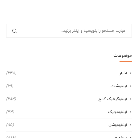
موضوعات
اخبار
(238)
اینفوشات
(79)
اینفوگرافیک کالج
(284)
اینفومجیک
(34)
اینفوموشن
(85)