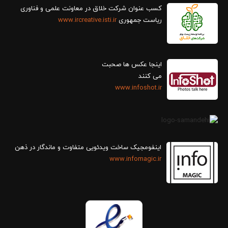
کسب عنوان شرکت خلاق در معاونت علمی و فناوری
ریاست جمهوری
www.ircreative.isti.ir
اینجا عکس ها صحبت
می کنند
www.infoshot.ir
اینفومجیک ساخت ویدئویی متفاوت و ماندگار در ذهن
www.infomagic.ir