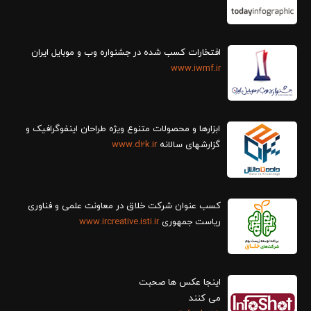
افتخارات کسب شده در جشنواره وب و موبایل ایران
www.iwmf.ir
ابزارها و محصولات متنوع ویژه طراحان اینفوگرافیک و
گزارش‎های سالانه
www.d2k.ir
کسب عنوان شرکت خلاق در معاونت علمی و فناوری
ریاست جمهوری
www.ircreative.isti.ir
اینجا عکس ها صحبت
می کنند