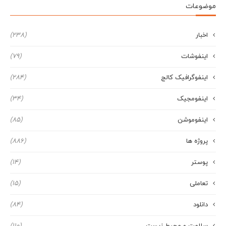
موضوعات
اخبار
(238)
اینفوشات
(79)
اینفوگرافیک کالج
(284)
اینفومجیک
(34)
اینفوموشن
(85)
پروژه ها
(886)
پوستر
(14)
تعاملی
(15)
دانلود
(84)