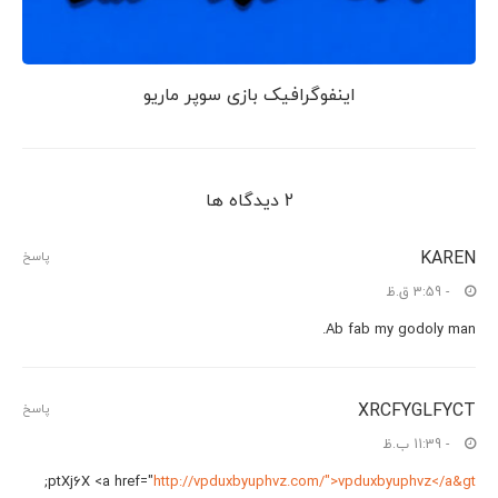
اینفوگرافیک بازی سوپر ماریو
2 دیدگاه ها
KAREN
پاسخ
- 3:59 ق.ظ
Ab fab my godoly man.
XRCFYGLFYCT
پاسخ
- 11:39 ب.ظ
;
ptXj6X <a href="
http://vpduxbyuphvz.com/">vpduxbyuphvz</a&gt