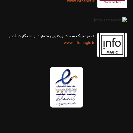
www.infoshot.ir
اینفومجیک ساخت ویدئویی متفاوت و ماندگار در ذهن
www.infomagic.ir