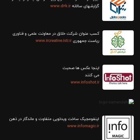
گزارش‎های سالانه
www.d2k.ir
کسب عنوان شرکت خلاق در معاونت علمی و فناوری
ریاست جمهوری
www.ircreative.isti.ir
اینجا عکس ها صحبت
می کنند
www.infoshot.ir
اینفومجیک ساخت ویدئویی متفاوت و ماندگار در ذهن
www.infomagic.ir