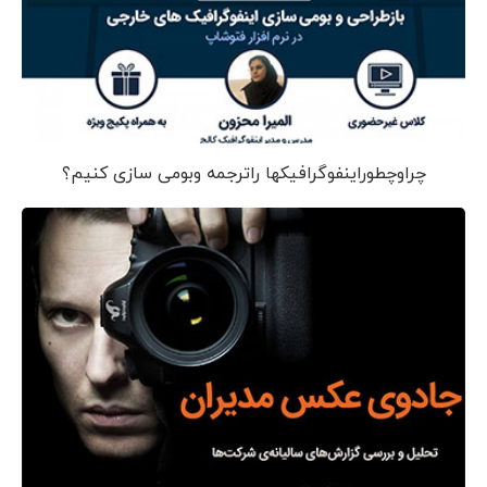
چراوچطوراینفوگرافیکها راترجمه وبومی سازی کنیم؟