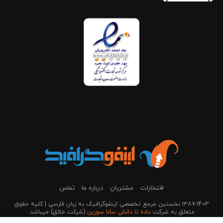
افتخارات
مشتریان
درباره ما
تماس
۱۳۸۷-1403 نخستین مرجع تخصصی اینفوگرافیک به زبان فارسی | کلیه حقوق
متعلق به شرکت
داده تا دانش سانا سورین
(شرکت خلاق) می‎باشد.