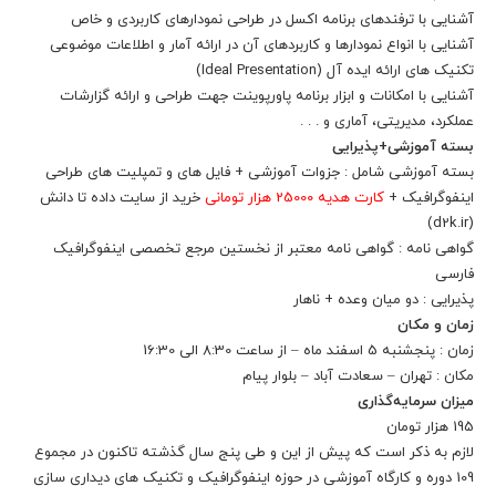
آشنایی با ترفندهای برنامه اکسل در طراحی نمودارهای کاربردی و خاص
آشنایی با انواع نمودارها و کاربردهای آن در ارائه آمار و اطلاعات موضوعی
تکنیک های ارائه ایده آل (Ideal Presentation)
آشنایی با امکانات و ابزار برنامه پاورپوینت جهت طراحی و ارائه گزارشات
عملکرد، مدیریتی، آماری و . . .
بسته آموزشی+پذیرایی
بسته آموزشی شامل : جزوات آموزشی + فایل های و تمپلیت های طراحی
اینفوگرافیک +
کارت هدیه 25000 هزار تومانی
خرید از سایت داده تا دانش
(d2k.ir)
گواهی نامه : گواهی نامه معتبر از نخستین مرجع تخصصی اینفوگرافیک
فارسی
پذیرایی : دو میان وعده + ناهار
زمان و مکان
زمان : پنجشنبه 5 اسفند ماه – از ساعت 8:30 الی 16:30
مکان : تهران – سعادت آباد – بلوار پیام
میزان سرمایه‌گذاری
195 هزار تومان
لازم به ذکر است که پیش از این و طی پنج سال گذشته تاکنون در مجموع
109 دوره و کارگاه آموزشی در حوزه اینفوگرافیک و تکنیک های دیداری سازی