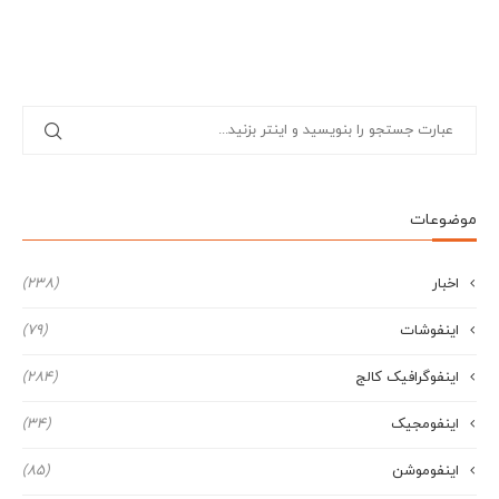
موضوعات
اخبار
(238)
اینفوشات
(79)
اینفوگرافیک کالج
(284)
اینفومجیک
(34)
اینفوموشن
(85)