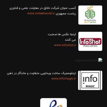
کسب عنوان شرکت خلاق در معاونت علمی و فناوری
ریاست جمهوری
www.ircreative.isti.ir
اینجا عکس ها صحبت
می کنند
www.infoshot.ir
اینفومجیک ساخت ویدئویی متفاوت و ماندگار در ذهن
www.infomagic.ir