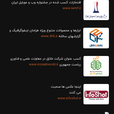
افتخارات کسب شده در جشنواره وب و موبایل ایران
www.iwmf.ir
ابزارها و محصولات متنوع ویژه طراحان اینفوگرافیک و
گزارش‎های سالانه
www.d2k.ir
کسب عنوان شرکت خلاق در معاونت علمی و فناوری
ریاست جمهوری
www.ircreative.isti.ir
اینجا عکس ها صحبت
می کنند
www.infoshot.ir