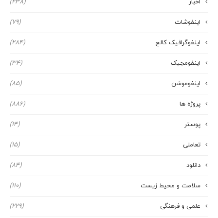
اخبار
(238)
اینفوشات
(79)
اینفوگرافیک کالج
(284)
اینفومجیک
(34)
اینفوموشن
(85)
پروژه ها
(886)
پوستر
(14)
تعاملی
(15)
دانلود
(84)
سلامت و محیط زیست
(110)
علمی و فرهنگی
(229)