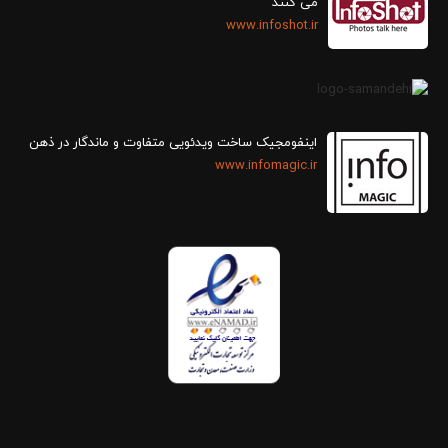
می کنند
www.infoshot.ir
اینفومجیک ساخت ویدئویی متفاوت و ماندگار در ذهن
www.infomagic.ir