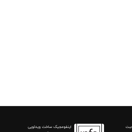
حبت
اینفومجیک ساخت ویدئویی