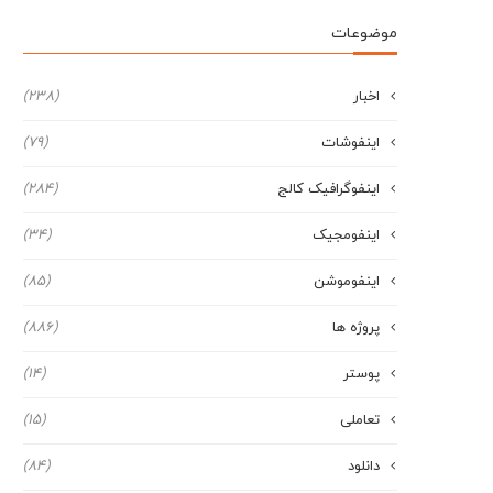
موضوعات
اخبار
(238)
اینفوشات
(79)
اینفوگرافیک کالج
(284)
اینفومجیک
(34)
اینفوموشن
(85)
پروژه ها
(886)
پوستر
(14)
تعاملی
(15)
دانلود
(84)