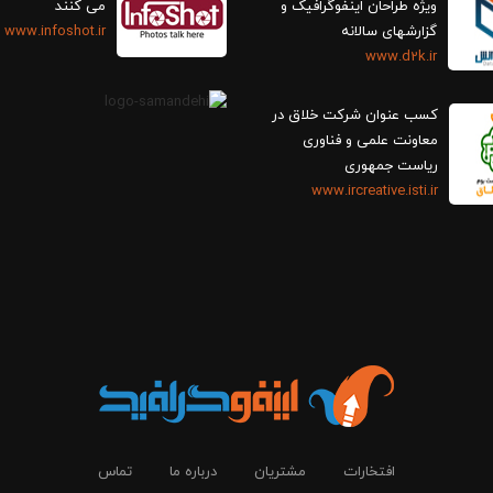
ویژه طراحان اینفوگرافیک و
می کنند
گزارش‎های سالانه
www.infoshot.ir
www.d2k.ir
کسب عنوان شرکت خلاق در
معاونت علمی و فناوری
ریاست جمهوری
www.ircreative.isti.ir
افتخارات
مشتریان
درباره ما
تماس