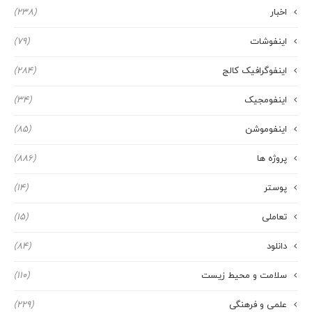
اخبار
(238)
اینفوشات
(79)
اینفوگرافیک کالج
(284)
اینفومجیک
(34)
اینفوموشن
(85)
پروژه ها
(886)
پوستر
(14)
تعاملی
(15)
دانلود
(84)
سلامت و محیط زیست
(110)
علمی و فرهنگی
(229)