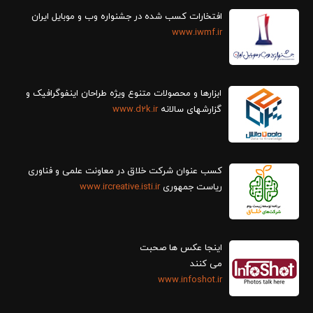
افتخارات کسب شده در جشنواره وب و موبایل ایران
www.iwmf.ir
ابزارها و محصولات متنوع ویژه طراحان اینفوگرافیک و
گزارش‎های سالانه
www.d2k.ir
کسب عنوان شرکت خلاق در معاونت علمی و فناوری
ریاست جمهوری
www.ircreative.isti.ir
اینجا عکس ها صحبت
می کنند
www.infoshot.ir