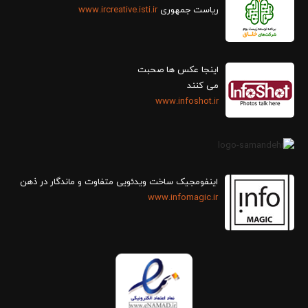
ریاست جمهوری
www.ircreative.isti.ir
اینجا عکس ها صحبت
می کنند
www.infoshot.ir
اینفومجیک ساخت ویدئویی متفاوت و ماندگار در ذهن
www.infomagic.ir