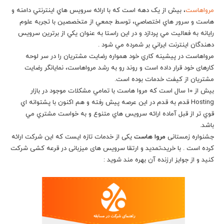
مرواهاست
، بیش از یک دهه است که با ارائه سرويس هاي اينترنتي دامنه و
هاست و سرور هاي اختصاصي، توسط جمعي از متخصصين با تجربه علوم
رايانه به فعاليت مي پردازد و در اين راستا به عنوان يكي از برترين سرويس
دهندگان اينترنت ايراني بر شمرده مي شود .
مرواهاست در پيشينه کاري خود همواره رضایت مشتریان را در سر لوحه
کارهای خود قرار داده است و روند رو به رشد مرواهاست، نمايانگر رضايت
مشتريان از کيفت خدمات بوده است.
بيش از 10 سال است که مروا هاست با تمامي مشکلات موجود در بازار
Hosting قدم به قدم در اين عرصه پيش رفته و هم اکنون با پشتوانه اي
قوي تر از قبل آماده ارائه سرويس هاي متنوع و به خواست مشتري مي
باشد.
جشنواره زمستانی
مروا هاست
یکی از خدمات تازه ایست که این شرکت ارائه
کرده است . با خرید،تمدید و ارتقا سرویس های میزبانی در قرعه کشی شرکت
کنید و از جوایز ارزنده آن بهره مند شوید :