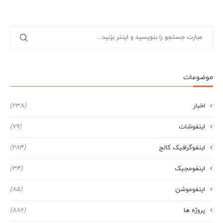
موضوعات
اخبار
(238)
اینفوشات
(79)
اینفوگرافیک کالج
(284)
اینفومجیک
(34)
اینفوموشن
(85)
پروژه ها
(886)