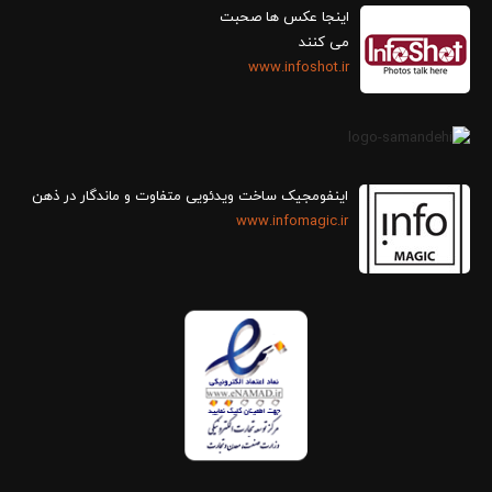
اینجا عکس ها صحبت
می کنند
www.infoshot.ir
اینفومجیک ساخت ویدئویی متفاوت و ماندگار در ذهن
www.infomagic.ir