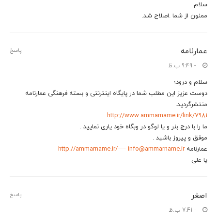
سلام
ممنون از شما .اصلاح شد.
عمارنامه
پاسخ
- 9:49 ب.ظ
سلام و درود؛
دوست عزیز این مطلب شما در پایگاه اینترنتی و بسته فرهنگی عمارنامه
منتشرگردید.
http://www.ammarname.ir/link/7981
ما را با درج بنر و یا لوگو در وبگاه خود یاری نمایید .
موفق و پیروز باشید .
عمارنامه
info@ammarname.ir
http://ammarname.ir/—-
یا علی
اصغر
پاسخ
- 7:41 ب.ظ