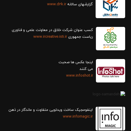
گزارش‎های سالانه
www.d2k.ir
کسب عنوان شرکت خلاق در معاونت علمی و فناوری
ریاست جمهوری
www.ircreative.isti.ir
اینجا عکس ها صحبت
می کنند
www.infoshot.ir
اینفومجیک ساخت ویدئویی متفاوت و ماندگار در ذهن
www.infomagic.ir