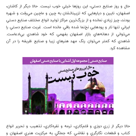
حال و روز صنايع دستي، اين روزها خيلي خوب نيست. حالا ديگر از كاشان،
اصفهان، نایین و ديارهايي كه تزييناتشان به چين و ماچين مي‌رفت و شهره
بودند، چيز زيادي نمانده و از بزرگ‌ترين مراكز توليد انواع مختلف صنايع دستي
ايراني تنها تار و پودهايي نخ‌نما شده باقي مانده است. غربت صنايع دستي را
مي‌تواني از دهانه‌هاي بازار اصفهان بفهمي كه خود شاهدي بي‌ادعاست.
شاهدي كه كمتر مي‌توان رنگ مهد هنرهاي زيبا و صنايع ظريفه را در آن
مشاهده كرد.
حالا ديگر از زري دوزي و قلم‌كاري، ترمه و نقره‌كاري، تذهيب و تحرير انواع
كتاب و قطعات نگارگري و نقاشي كه جملگي به مركزيت هنري اصفهان و