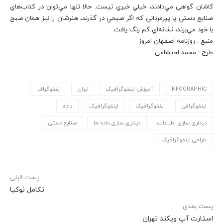
كاشان گواهي مي‌دادند، خيلي خبري نيست. حالا تنها مي‌توان در كتاب‌هاي
صنايع دستي يا پيرمرداني كه اگر صبحي در گذرند، هنرشان را نيز همان صبح
با خود مي‌برند، نشانه‌اي كم رنگ يافت.
منبع : روزنامه اصفهان امروز
طرح : محمد احتشامی
INFOGRAPHIC
آموزش اینفوگرافیک
ایران
اینفوگراف
اینفوگرافی
اینفوگرافیک
اینقوگرافیک
داده
دیداری سازی اطلاعات
دیداری سازی داده ها
صنایع دستی
طراحی اینفوگرافیک
پست قبلی
تکامل نوکیا
پست بعدی
استارت آپ ویکند تهران