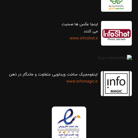
اینجا عکس ها صحبت
می کنند
www.infoshot.ir
اینفومجیک ساخت ویدئویی متفاوت و ماندگار در ذهن
www.infomagic.ir