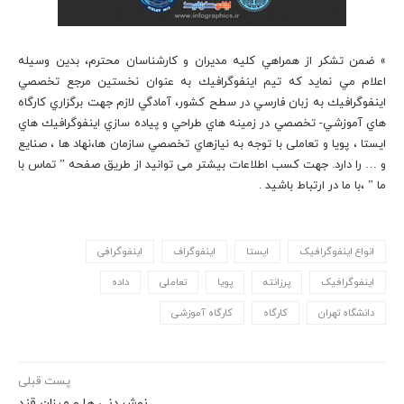
» ضمن تشكر از همراهي كليه مديران و كارشناسان محترم، بدين وسيله
اعلام مي نمايد كه تيم اينفوگرافيك به عنوان نخستين مرجع تخصصي
اينفوگرافيك به زبان فارسي در سطح كشور، آمادگي لازم جهت برگزاري كارگاه
هاي آموزشي- تخصصي در زمينه هاي طراحي و پياده سازي اينفوگرافيك هاي
ايستا ، پويا و تعاملی با توجه به نيازهاي تخصصي سازمان ها،نهاد ها ، صنايع
و … را دارد. جهت كسب اطلاعات بيشتر می توانید از طریق صفحه ” تماس با
ما ” ،با ما در ارتباط باشید .
انواع اینفوگرافیک
ایستا
اینفوگراف
اینفوگرافی
اینفوگرافیک
پرزانته
پویا
تعاملی
داده
دانشگاه تهران
کارگاه
کارگاه آموزشی
پست قبلی
نوشیدنی ها و میزان قند