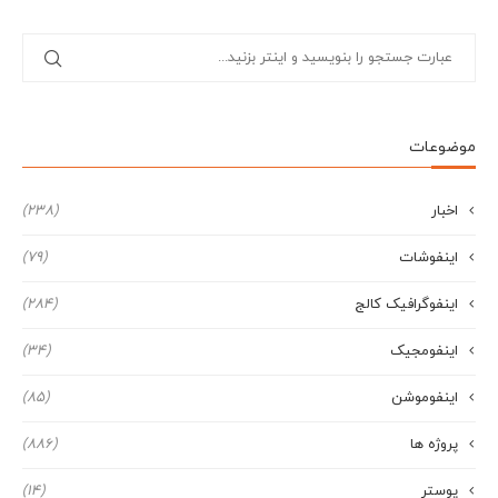
موضوعات
اخبار
(238)
اینفوشات
(79)
اینفوگرافیک کالج
(284)
اینفومجیک
(34)
اینفوموشن
(85)
پروژه ها
(886)
پوستر
(14)