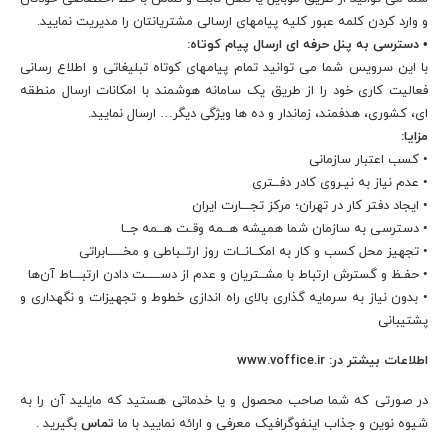
و وارد کردن کلمه عبور کلیه پیامهای ارسالی مشتریانتان را مدیریت نمایید.
• دسترسی به پنل حرفه ای ارسال پیام کوتاه:
با این سرویس شما می توانید تمام پیامهای کوتاه تبلیغاتی و اطلاع رسانی
فعالیت کاری خود را از طریق یک سامانه هوشمند با امکانات ارسال منطقه
ای، کشوری، هدفمند، زماندار و ده ها ویژگی دیگر… ارسال نمایید.
مزایا:
• کسب اعتبار سازمانی
• عدم نیاز به نیـروی کادر دفــتری
• ایجاد دفتر کار در تهران؛ مرکز تجـــارت ایران
• دسترسی به سازمان شما همیشه هــمه وقـت هــمه جــا
• تجهیز محل کسب و کار به امکــانــات روز ارتــباطی و مخـــــابراتی
• حفـظ و گسترش ارتباط با مشــتریان و عدم از دســـــت دادن ارتبـــاط آن‌ها
• بدون نیاز به سرمایه گذاری بالای راه اندازی خطوط و تجهیزات و نگهداری و
پشتیبانی
اطلاعات بیشتر در: www.voffice.ir
در صورتی که شما صاحب محصول و یا خدماتی هستید که مایلید آن را به
شیوه نوین و جذاب اینفوگرافیک معرفی و ارائه نمایید با ما
تماس
بگیرید .