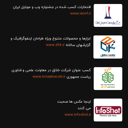
افتخارات کسب شده در جشنواره وب و موبایل ایران
www.iwmf.ir
ابزارها و محصولات متنوع ویژه طراحان اینفوگرافیک و
گزارش‎های سالانه
www.d2k.ir
کسب عنوان شرکت خلاق در معاونت علمی و فناوری
ریاست جمهوری
www.ircreative.isti.ir
اینجا عکس ها صحبت
می کنند
www.infoshot.ir