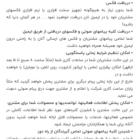
• دریافت فکس:
شما بدون نیاز به هیچگونه تجهیز سخت افزاری یا نرم افزاری فکسهای
مشتریان خود را در ایمیل تان دریافت خواهید نمود … در هر کجای دنیا که
باشید!
• دریافت کلیه پیامهای صوتی و فکسهای دریافتی از طریق ایمیل:
شما تمامی پیامهای مشتریان و فکس های ارسالی آنان را به راحتی درون
ایمیل خود همیشه همراه خواهید داشت.
• امکان تنظیم شرایط زمانی پاسخگویی:
در این حالت مشتریان شما در ساعات کاری شما (مثلاً ساعت 8 صبح تا 5 بعد
ازظهر) امکان برقراری تماس با اپراتور (دایورت روی تلفن یا موبایل) را خواهند
داشت و در
خارج از این بازه زمانی پیام دیگری برای مشتری پخش خواهد گردید که مثلاً
پایان ساعت کاری شرکت را اعلام و از مشتری جهت درج پیام صوتی دعوت
می نماید.
• امکان پخش اطلاعات فعالیتها، توانمندیها و محصولات شما برای مشتری:
در این حالت مشتری با فشردن کلیدهای مورد نظر شما اطلاعات کاملی در
خصوص فعالیتها، خدمات یا محصولات قابل ارائه شما خواهد شنید بدون
آنکه برای شما یا همکارانتان مزاحمتی ایجاد شود.
• شنیدن کلیه پیامهای صوتی تماس گیرندگان از راه دور:
شما می توانید از طریق موبایل یا تلفن ثابت و تماس با خط اختصاصی خودتان