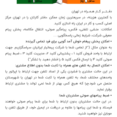
دفــتـــر کــار هـمــراه در تهران
با کمترین هزینه، در سریعترین زمان ممکن ،دفتر کارتان را در تهران مرکز
اصلی کسب و کار در ایران راه اندازی کنید.
امکانات: منشی تلفنی، فکس، پیامگیر صوتی، انتقال مکالمه، پخش پیام
معرفی شرکت، شرایط زمانی پاسخگویی …
• امکان پخش پیغام خوش آمد گویی برای فرد تماس گیرنده:
به عنوان مثال: (“از تماس شما با شرکت پیمانیار ایرانیان سپاسگزاریم. جهت
ارتباط با واحد فروش کلید 1 ، پشتیبانی کلید 2، مدیریت کلید 3 ، ضبط پیام
صوتی کلید 4 یا ارسال فکس کلید 5 را فشار دهید. با تشکر”)
• امکان اتصال به تلفن های همراه یا ثابت شما بدون اطلاع مشتری:
در این حالت مشتری با فشردن یکی از اعداد تلفن جهت ارتباط با اپراتور یا
واحدهای مختلف شما، به تلفن همراه یا ثابت شما در تهران یا شهرستان
متصل می شود.چرا که هیچ کس بهتر از شما نمی تواند با مشتری ارتباط
برقرار نماید.
• ضبط پیامهای صوتی مشتریان شما:
.در این حالت مشتریان بدون ارتباط با شما برای شما پیام صوتی خواهند
فرستاد و شما این پیامها را علاوه بر دریافت در ایمیل خود، از طریق تلفن یا
موبایل نیز خواهید شنید.