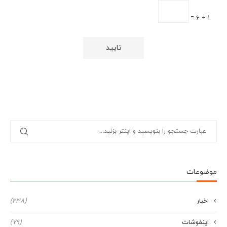
1 + 6 =
موضوعات
اخبار
(238)
اینفوشات
(79)