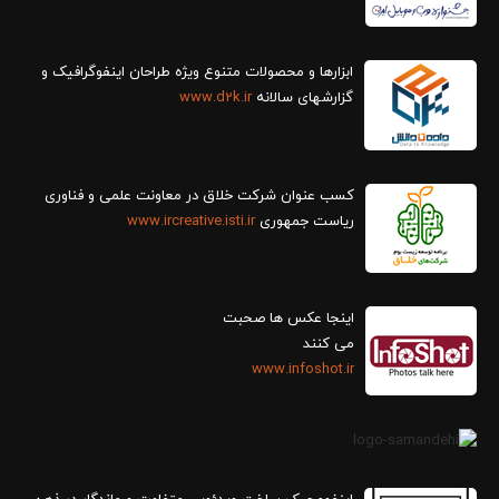
ابزارها و محصولات متنوع ویژه طراحان اینفوگرافیک و
گزارش‎های سالانه
www.d2k.ir
کسب عنوان شرکت خلاق در معاونت علمی و فناوری
ریاست جمهوری
www.ircreative.isti.ir
اینجا عکس ها صحبت
می کنند
www.infoshot.ir