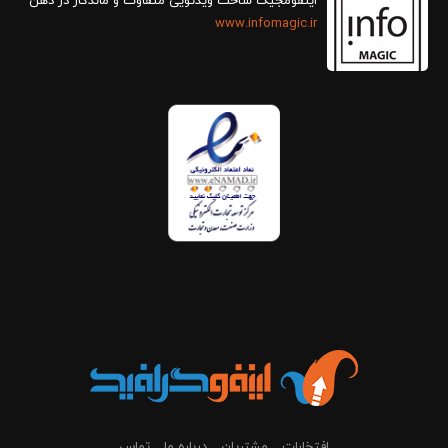
اینفومجیک ساخت ویدئویی متفاوت و ماندگار در ذهن
www.infomagic.ir
افتخارات
مشتریان
درباره ما
تماس