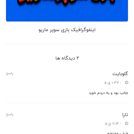
اینفوگرافیک بازی سوپر ماریو
2 دیدگاه ها
گلوبایت
پاسخ
- 0:37 ق.ظ
جالب بود و به دردم خورد
تارا
پاسخ
- 11:14 ق.ظ
خیلی ممنونم