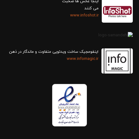
اینجا عکس ها صحبت
می کنند
www.infoshot.ir
اینفومجیک ساخت ویدئویی متفاوت و ماندگار در ذهن
www.infomagic.ir