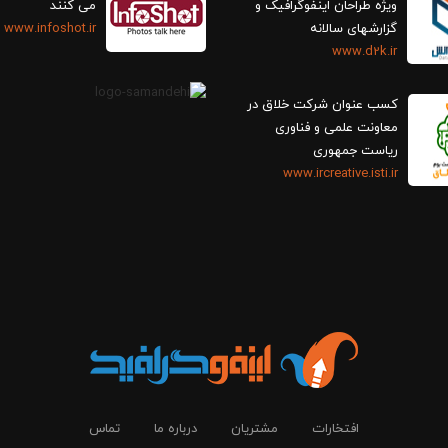
ویژه طراحان اینفوگرافیک و
می کنند
گزارش‎های سالانه
www.infoshot.ir
www.d2k.ir
کسب عنوان شرکت خلاق در
معاونت علمی و فناوری
ریاست جمهوری
www.ircreative.isti.ir
افتخارات
مشتریان
درباره ما
تماس