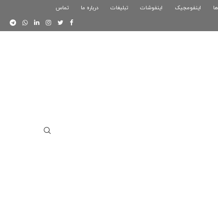
ها
اینفومجیک
فوگرافیک بازی کلش رویال
اینفوشات
تبلیغات
درباره ما
تماس
اینفوگرافیک دوستان