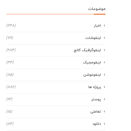
موضوعات
اخبار
(238)
اینفوشات
(79)
اینفوگرافیک کالج
(284)
اینفومجیک
(34)
اینفوموشن
(85)
پروژه ها
(886)
پوستر
(14)
تعاملی
(15)
دانلود
(84)