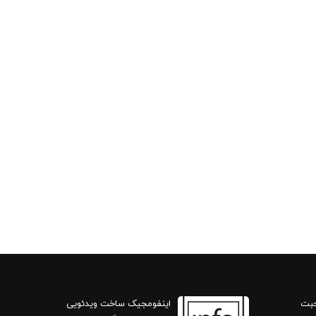
حبت
اینفومجیک ساخت ویدئویی