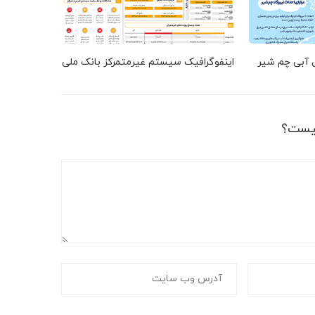
ق آبی چم شیر
اینفوگرافیک سیستم غیرمتمرکز بانک ملی
یست؟