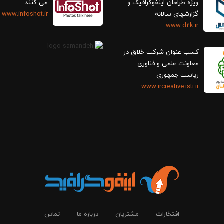
ویژه طراحان اینفوگرافیک و
می کنند
گزارش‎های سالانه
www.infoshot.ir
www.d2k.ir
کسب عنوان شرکت خلاق در
معاونت علمی و فناوری
ریاست جمهوری
www.ircreative.isti.ir
افتخارات
مشتریان
درباره ما
تماس