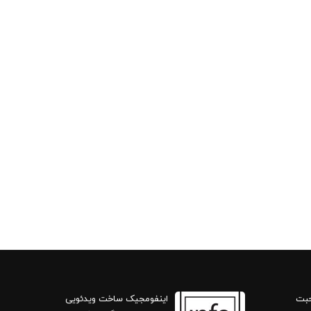
حبت
اینفومجیک ساخت ویدئویی