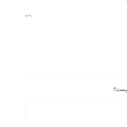
پاسخ
یست؟