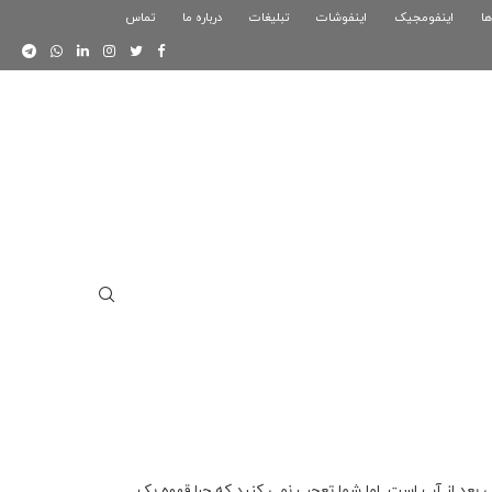
ها
اینفومجیک
فوگرافیک بازی کلش رویال
اینفوشات
تبلیغات
درباره ما
تماس
اینفوگرافیک دوستان
ی بعد از آب است. اما شما تعجب نمی کنید که چرا قهوه یک