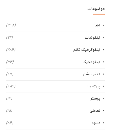
موضوعات
اخبار
(238)
اینفوشات
(79)
اینفوگرافیک کالج
(284)
اینفومجیک
(34)
اینفوموشن
(85)
پروژه ها
(886)
پوستر
(14)
تعاملی
(15)
دانلود
(84)