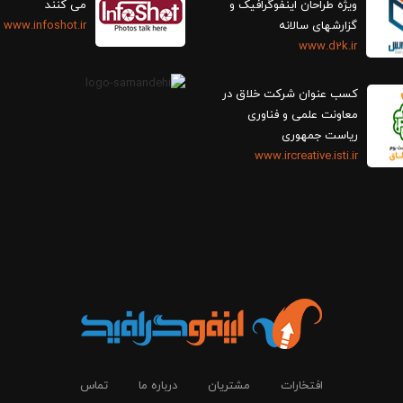
ویژه طراحان اینفوگرافیک و
می کنند
گزارش‎های سالانه
www.infoshot.ir
www.d2k.ir
کسب عنوان شرکت خلاق در
معاونت علمی و فناوری
ریاست جمهوری
www.ircreative.isti.ir
افتخارات
مشتریان
درباره ما
تماس