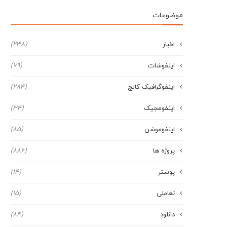
موضوعات
اخبار
(238)
اینفوشات
(79)
اینفوگرافیک کالج
(284)
اینفومجیک
(34)
اینفوموشن
(85)
پروژه ها
(886)
پوستر
(14)
تعاملی
(15)
دانلود
(84)