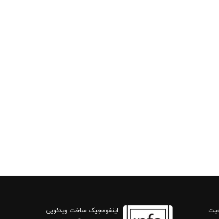
حبت
اینفومجیک ساخت ویدئویی