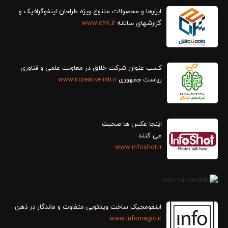
ابزارها و محصولات متنوع ویژه طراحان اینفوگرافیک و
گزارش‎های سالانه
www.d2k.ir
کسب عنوان شرکت خلاق در معاونت علمی و فناوری
ریاست جمهوری
www.ircreative.isti.ir
اینجا عکس ها صحبت
می کنند
www.infoshot.ir
اینفومجیک ساخت ویدئویی متفاوت و ماندگار در ذهن
www.infomagic.ir