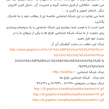
می دهید . امکاناتی از قبیل ساخت گروه و مدیریت آن , دنبال کردن کاربران
دیگر , انتشار تصویر و کلیپ و …
شما می توانید در این شبکه اجتماعی خلاصه ای از مطالب خود را به اشترک
بگذارید .
امید است تا با همت شما بتوانیم این شبکه اجتماعی را به سرانجام برسانیم .
برای حمایت از ما لینک شبکه اجتماعی طراح ها یا یکی از بنرهای ما را در
سایت خود قرار دهید .
لینک این مطلب در سایت گرافیکیـ.آی آر :
http://www.graphici.ir/1390/04/%D8%B4%D8%A8%DA%A9%D9%87-
%D8%A7%D8%AC%D8%AA%D9%85
%D8%A7%D8%B9%DB%8C-%D8%B7%D8%B1%D8%A7%D8%AD-
%D9%87%D8%A7/
لینک شبکه اجتماعی :
http://tarahha.ir
نام لینک : شبکه اجتماعی طراح ها
لینک بنرها در سایزهای 120*120 , 240*120 و 60*468 :
http://dl.graphici.ir/tarahha/tarahha-banner1212.gif
http://dl.graphici.ir/tarahha/tarahha-banner1224.gif
http://dl.graphici.ir/tarahha/tarahha-banner4660.gif