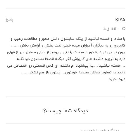
KIYA
پاسخ
- 11:11 ق.ظ
با سلام و خسته نباشید از اینکه سایتتون دانش محور و مطالعات راهبرد و
کاربردی رو به دیگران آموزش میده خیلی لذت بخش و آرامش بخش ……
چون تو این دوره به دور از مباحث رقابتی و پرهیز از خیلی مسایل عیر ح فهای
داره به ترویج داشته های کاربراش فکر میکنه انصافا دستتون درد نکنه
….خسته نباشید ….یه پیشنهاد ام داشتم ای کاس قسمتی رو اختصاص می
دادید به تصاویر فعالان مجوعه خودتون….ممنون باز هم تشکر ……
درود..،درود
دیدگاه شما چیست؟