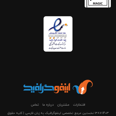
افتخارات
مشتریان
درباره ما
تماس
۱۳۸۷-1403 نخستین مرجع تخصصی اینفوگرافیک به زبان فارسی | کلیه حقوق