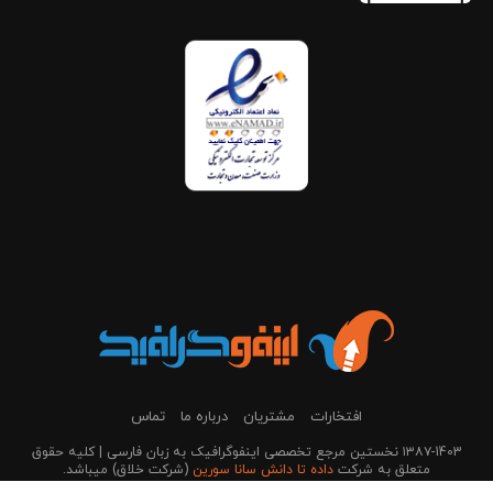
افتخارات
مشتریان
درباره ما
تماس
۱۳۸۷-1403 نخستین مرجع تخصصی اینفوگرافیک به زبان فارسی | کلیه حقوق
متعلق به شرکت
داده تا دانش سانا سورین
(شرکت خلاق) می‎باشد.