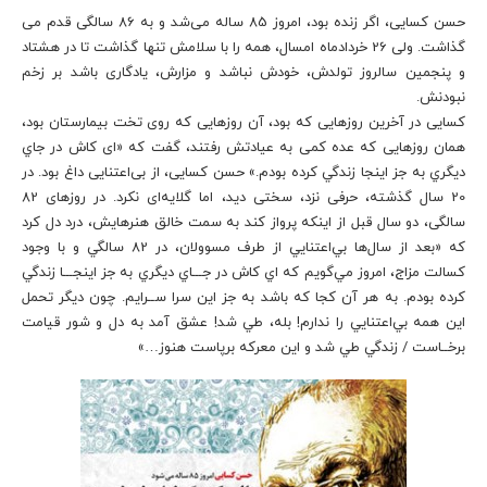
حسن کسایی، اگر زنده بود، امروز 85 ساله می شد و به 86 سالگی قدم می
گذاشت. ولی 26 خردادماه امسال، همه را با سلامش تنها گذاشت تا در هشتاد
و پنجمین سالروز تولدش، خودش نباشد و مزارش، یادگاری باشد بر زخم
نبودنش.
کسایی در آخرین‌ روزهایی که بود، آن روزهایی که روی تخت بیمارستان بود،
همان روزهایی که عده کمی به عیادتش رفتند، گفت که «ای کاش در جاي
ديگري به جز اينجا زندگي كرده بودم.» حسن کسایی، از بی‌اعتنایی داغ بود. در
20 سال گذشته، حرفی نزد، سختی دید، اما گلایه‌ای نکرد. در روزهای 82
سالگی، دو سال قبل از اینکه پرواز کند به سمت خالق هنرهایش، درد دل کرد
که «بعد از سال‌ها بي‌اعتنايي از طرف مسوولان، در 82 سالگي و با وجود
كسالت مزاج، امروز مي‌گويم كه ‌اي كاش در جـــاي ديگري به جز اينجـــا زندگي
كرده بودم. به هر آن كجا كه باشد به جز اين سرا ســرايم. چون ديگر تحمل
اين همه بي‌اعتنايي را ندارم! بله، طي شد! عشق آمد به دل و شور قيامت
برخــاست / زندگي طي شد و اين معركه برپاست هنوز…»