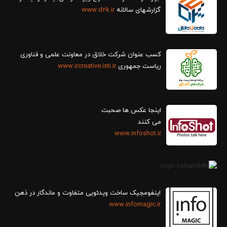
گزارش‎های سالانه
www.d2k.ir
کسب عنوان شرکت خلاق در معاونت علمی و فناوری
ریاست جمهوری
www.ircreative.isti.ir
اینجا عکس ها صحبت
می کنند
www.infoshot.ir
اینفومجیک ساخت ویدئویی متفاوت و ماندگار در ذهن
www.infomagic.ir