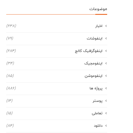
موضوعات
اخبار
(238)
اینفوشات
(79)
اینفوگرافیک کالج
(284)
اینفومجیک
(34)
اینفوموشن
(85)
پروژه ها
(886)
پوستر
(14)
تعاملی
(15)
دانلود
(84)