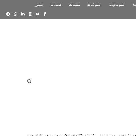
ها
اینفومجیک
فوگرافیک بازی کلش رویال
اینفوشات
تبلیغات
درباره ما
تماس
اینفوگرافیک دوستان
این اینفوگرافیک ۹ خاصیت مهم قرار داده شده در CSS3 را بیان می کند ،همانطور که می دانید از زمانی که CSS3 عرضه شد ، بسیار در فضای وب