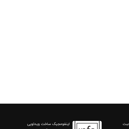
حبت
اینفومجیک ساخت ویدئویی