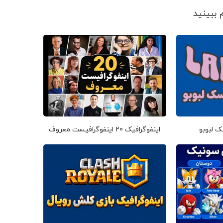
ک لبوبو
اینفوگرافیک 20 اینفوگرافیست معروف