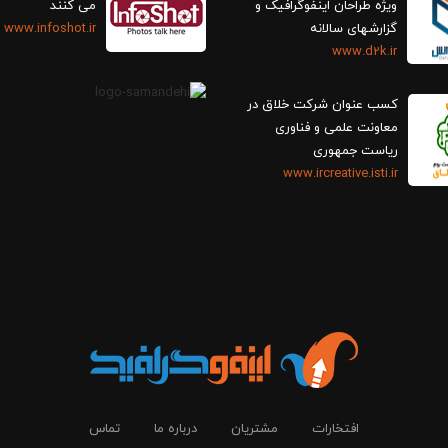
ویژه طراحان اینفوگرافیک و
می کنند
گزارش‎های سالانه
www.infoshot.ir
www.d2k.ir
کسب عنوان شرکت خلاق در
معاونت علمی و فناوری
ریاست جمهوری
www.ircreative.isti.ir
افتخارات
مشتریان
درباره ما
تماس