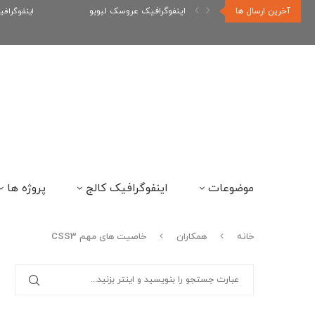
آخرین ارسال ها
اینفوگرافیک عروسک لبوبو
اینفوگراف
موضوعات
اینفوگرافیک کالج
پروژه ها
خانه
همکاران
خاصیت های مهم CSS3