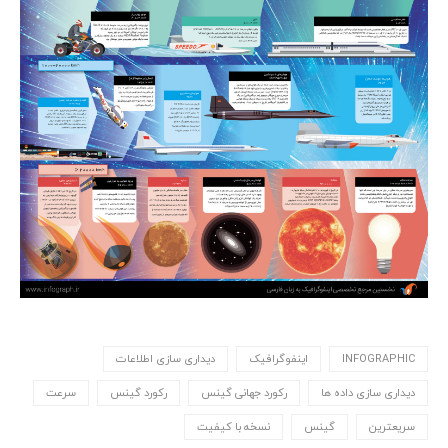
INFOGRAPHIC
اینفوگرافیک
دیداری سازی اطلاعات
دیداری سازی داده ها
رکورد جهانی گینس
رکورد گینس
سرعت
سریعترین
گینس
نسخه با کیفیت