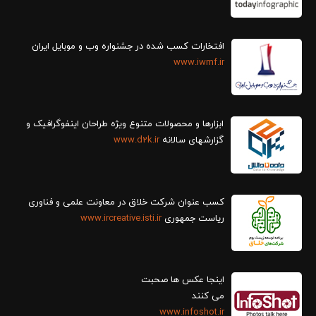
افتخارات کسب شده در جشنواره وب و موبایل ایران
www.iwmf.ir
ابزارها و محصولات متنوع ویژه طراحان اینفوگرافیک و
گزارش‎های سالانه
www.d2k.ir
کسب عنوان شرکت خلاق در معاونت علمی و فناوری
ریاست جمهوری
www.ircreative.isti.ir
اینجا عکس ها صحبت
می کنند
www.infoshot.ir