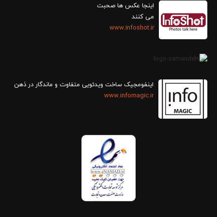
اینجا عکس ها صحبت
می کنند
www.infoshot.ir
اینفومجیک ساخت ویدئویی متفاوت و ماندگار در ذهن
www.infomagic.ir