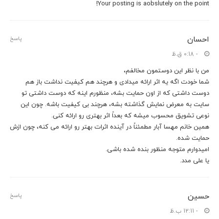
Your posting is aobslutely on the point!
احسان
پاسخ
- 0:18 ق.ظ
من با نظر این دوستمون مخالفم،
شما خودت اگه یه اثر ارائه میدادی و هرچند هم کیفیت نداشت باز هم
دوست داشتی که از اون حمایت بشه، منظورم اینه که دوست داشتی تو
سایت به معرض نمایش گذاشته بشه، هرچند بی کیفیت باشه. چون این
نوعی تشویق محسوب میشه که بعداً اثر بهتری رو ارائه کنی.
همین خانم مهسا آبار مطمئناً در آینده اثرات بهتر رو ارائه می کنه، چون ازش
حمایت شده.
امیدوارم متوجه منظور بنده شده باشی.
یا علی مدد.
حسین
پاسخ
- 12:11 ب.ظ