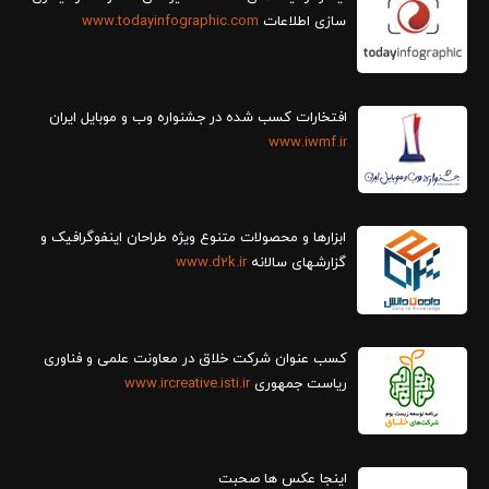
سازی اطلاعات
www.todayinfographic.com
افتخارات کسب شده در جشنواره وب و موبایل ایران
www.iwmf.ir
ابزارها و محصولات متنوع ویژه طراحان اینفوگرافیک و
گزارش‎های سالانه
www.d2k.ir
کسب عنوان شرکت خلاق در معاونت علمی و فناوری
ریاست جمهوری
www.ircreative.isti.ir
اینجا عکس ها صحبت