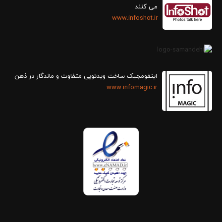
می کنند
www.infoshot.ir
اینفومجیک ساخت ویدئویی متفاوت و ماندگار در ذهن
www.infomagic.ir