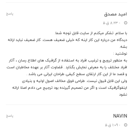
امید مصدق
پاسخ
- 8:23 ق.ظ
با سلام. تشکر میکنم از سایت قابل توجه شما.
دیدگاه من درباره این کار اینه که خیلی ضعیف هست. کار ضعیف نباید ارائه
بشه.
نوشتید :
به منظور ترویج و ترغیب افراد به استفاده از گرافیک های اطلاع رسان ، آثار
افراد مختلف را به معرض نمایش بگذارد . قضاوت آثار بر عهده مخاطبان است
و قصد ما از این کار ارتقای سطح کیفی طراحان ایرانی می باشد .
ولی این قابل قیول نیست. طراحی فوق مخالف اصول اولیه و بنیادی
اینفوگرافیک است و اگر من تصمیم گیرنده بود ترجیح می دادم اصلا ارائه
نشود
NAVIN
پاسخ
- 1:09 ق.ظ