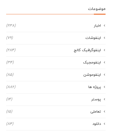
موضوعات
اخبار
(238)
اینفوشات
(79)
اینفوگرافیک کالج
(284)
اینفومجیک
(34)
اینفوموشن
(85)
پروژه ها
(886)
پوستر
(14)
تعاملی
(15)
دانلود
(84)