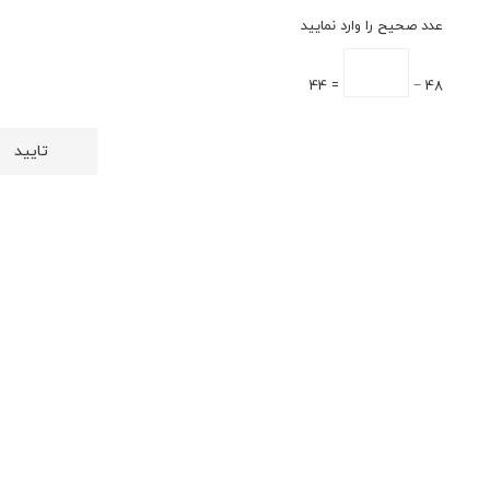
عدد صحیح را وارد نمایید
= 44
48 −