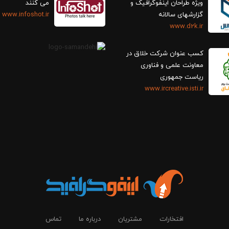
ویژه طراحان اینفوگرافیک و
می کنند
گزارش‎های سالانه
www.infoshot.ir
www.d2k.ir
کسب عنوان شرکت خلاق در
معاونت علمی و فناوری
ریاست جمهوری
www.ircreative.isti.ir
افتخارات
مشتریان
درباره ما
تماس