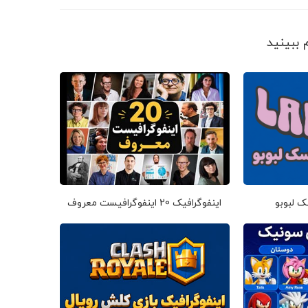
ک لبوبو
اینفوگرافیک 20 اینفوگرافیست معروف