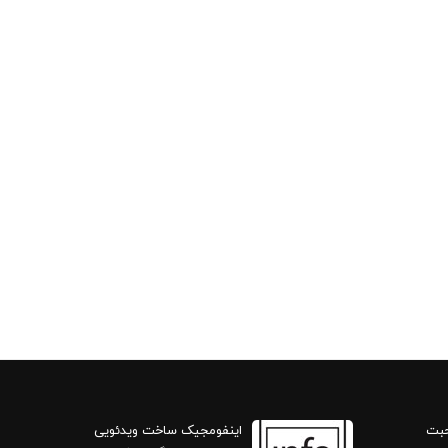
حبت
اینفومجیک ساخت ویدئویی