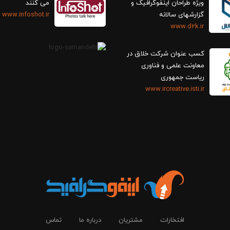
ویژه طراحان اینفوگرافیک و
می کنند
گزارش‎های سالانه
www.infoshot.ir
www.d2k.ir
کسب عنوان شرکت خلاق در
معاونت علمی و فناوری
ریاست جمهوری
www.ircreative.isti.ir
افتخارات
مشتریان
درباره ما
تماس