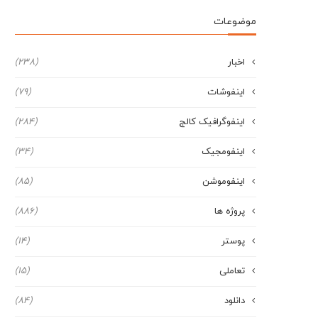
موضوعات
اخبار
(238)
اینفوشات
(79)
اینفوگرافیک کالج
(284)
اینفومجیک
(34)
اینفوموشن
(85)
پروژه ها
(886)
پوستر
(14)
تعاملی
(15)
دانلود
(84)