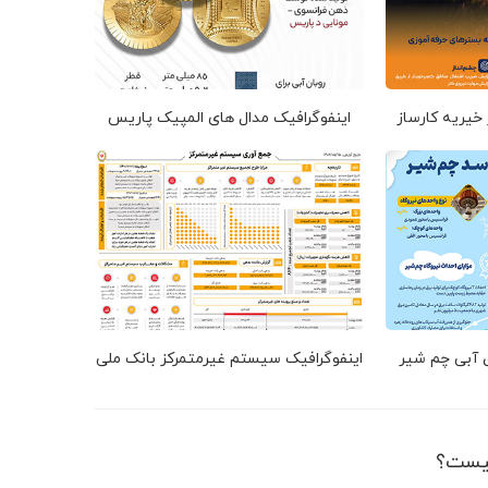
 خیریه کارساز
اینفوگرافیک مدال های المپیک پاریس
ق آبی چم شیر
اینفوگرافیک سیستم غیرمتمرکز بانک ملی
یست؟