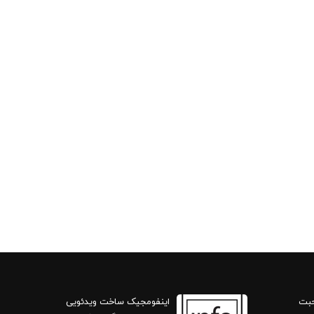
حبت
اینفومجیک ساخت ویدئویی