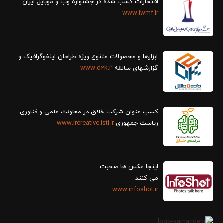
افتخارات کسب شده در جشنواره وب و موبایل ایران
www.iwmf.ir
ابزارها و محصولات متنوع ویژه طراحان اینفوگرافیک و
گزارش‎های سالانه
www.d2k.ir
کسب عنوان شرکت خلاق در معاونت علمی و فناوری
ریاست جمهوری
www.ircreative.isti.ir
اینجا عکس ها صحبت
می کنند
www.infoshot.ir