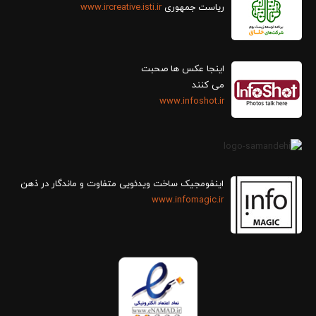
ریاست جمهوری
www.ircreative.isti.ir
اینجا عکس ها صحبت
می کنند
www.infoshot.ir
اینفومجیک ساخت ویدئویی متفاوت و ماندگار در ذهن
www.infomagic.ir