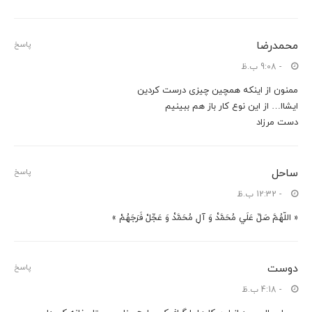
محمدرضا
پاسخ
- 9:08 ب.ظ
ممنون از اینکه همچین چیزی درست کردین
ایشاا… از این نوع کار باز هم ببینیم
دست مرزاد
ساحل
پاسخ
- 12:32 ب.ظ
« اللّهُمَّ صَلِّ عَلَي مُحَمَّدْ وَ آلِ مُحَمَّدْ وَ عَجِّلْ فَرَجَهُمْ »
دوست
پاسخ
- 4:18 ب.ظ