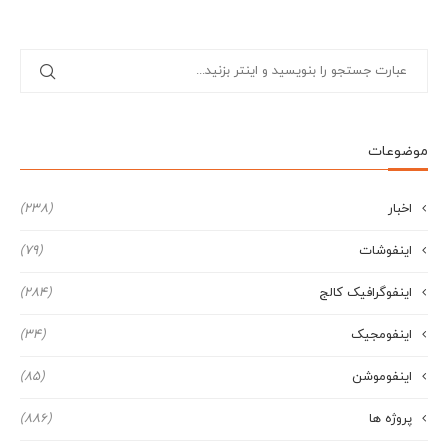
موضوعات
اخبار
(238)
اینفوشات
(79)
اینفوگرافیک کالج
(284)
اینفومجیک
(34)
اینفوموشن
(85)
پروژه ها
(886)