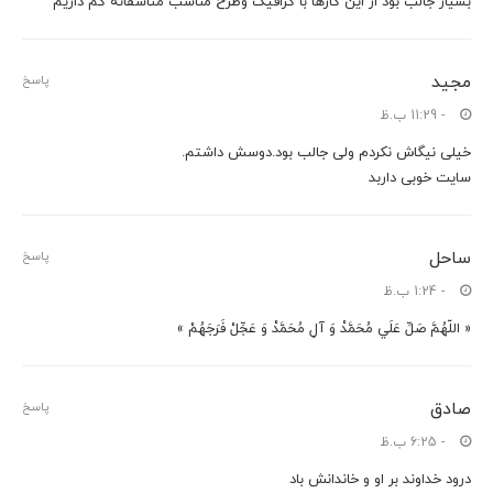
بسیار جالب بود از این کارها با گرافیک وطرح مناسب متاسفانه کم داریم
مجید
پاسخ
- 11:29 ب.ظ
خیلی نیگاش نکردم ولی جالب بود.دوسش داشتم.
سایت خوبی داربد
ساحل
پاسخ
- 1:24 ب.ظ
« اللّهُمَّ صَلِّ عَلَي مُحَمَّدْ وَ آلِ مُحَمَّدْ وَ عَجِّلْ فَرَجَهُمْ »
صادق
پاسخ
- 6:25 ب.ظ
درود خداوند بر او و خاندانش باد