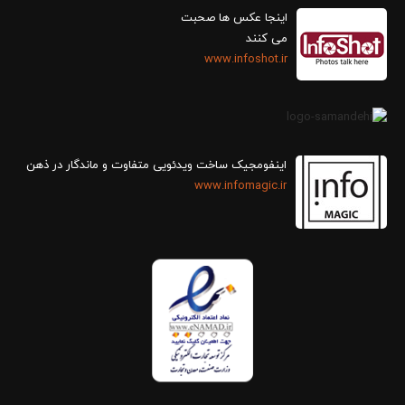
اینجا عکس ها صحبت
می کنند
www.infoshot.ir
اینفومجیک ساخت ویدئویی متفاوت و ماندگار در ذهن
www.infomagic.ir