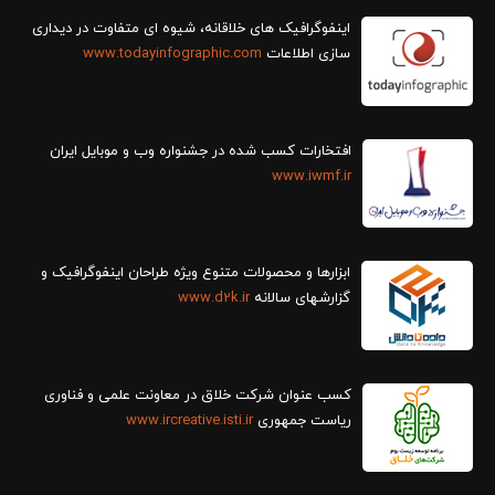
سازی اطلاعات
www.todayinfographic.com
افتخارات کسب شده در جشنواره وب و موبایل ایران
www.iwmf.ir
ابزارها و محصولات متنوع ویژه طراحان اینفوگرافیک و
گزارش‎های سالانه
www.d2k.ir
کسب عنوان شرکت خلاق در معاونت علمی و فناوری
ریاست جمهوری
www.ircreative.isti.ir