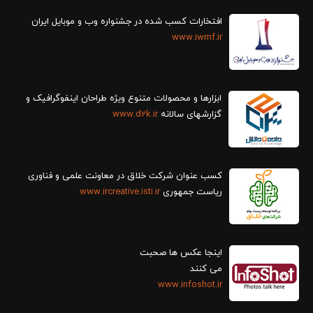
افتخارات کسب شده در جشنواره وب و موبایل ایران
www.iwmf.ir
ابزارها و محصولات متنوع ویژه طراحان اینفوگرافیک و
گزارش‎های سالانه
www.d2k.ir
کسب عنوان شرکت خلاق در معاونت علمی و فناوری
ریاست جمهوری
www.ircreative.isti.ir
اینجا عکس ها صحبت
می کنند
www.infoshot.ir