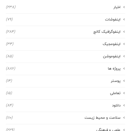
اخبار
(238)
اینفوشات
(79)
اینفوگرافیک کالج
(284)
اینفومجیک
(34)
اینفوموشن
(85)
پروژه ها
(886)
پوستر
(14)
تعاملی
(15)
دانلود
(84)
سلامت و محیط زیست
(110)
علمی و فرهنگی
(229)