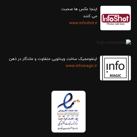
اینجا عکس ها صحبت
می کنند
www.infoshot.ir
اینفومجیک ساخت ویدئویی متفاوت و ماندگار در ذهن
www.infomagic.ir