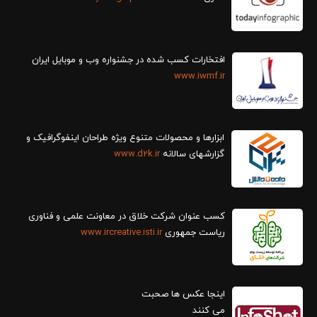
افتخارات کسب شده در جشنواره وب و موبایل ایران
www.iwmf.ir
ابزارها و محصولات متنوع ویژه طراحان اینفوگرافیک و
گزارش‎های سالانه
www.d2k.ir
کسب عنوان شرکت خلاق در معاونت علمی و فناوری
ریاست جمهوری
www.ircreative.isti.ir
اینجا عکس ها صحبت
می کنند