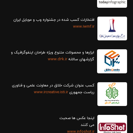
افتخارات کسب شده در جشنواره وب و موبایل ایران
www.iwmf.ir
ابزارها و محصولات متنوع ویژه طراحان اینفوگرافیک و
گزارش‎های سالانه
www.d2k.ir
کسب عنوان شرکت خلاق در معاونت علمی و فناوری
ریاست جمهوری
www.ircreative.isti.ir
اینجا عکس ها صحبت
می کنند
www.infoshot.ir