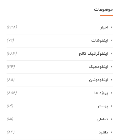
موضوعات
اخبار
(238)
اینفوشات
(79)
اینفوگرافیک کالج
(284)
اینفومجیک
(34)
اینفوموشن
(85)
پروژه ها
(886)
پوستر
(14)
تعاملی
(15)
دانلود
(84)