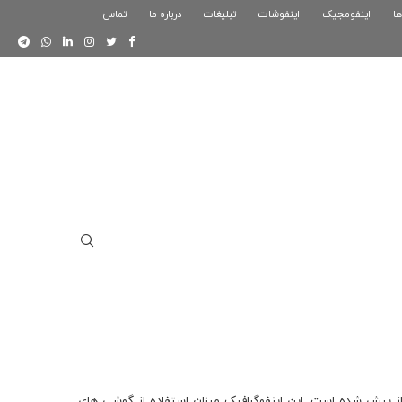
ها
اینفومجیک
فوگرافیک بازی کلش رویال
اینفوشات
تبلیغات
درباره ما
تماس
اینفوگرافیک دوستان
ز پیش شده است. این اینفوگرافیک میزان استفاده از گوشی های