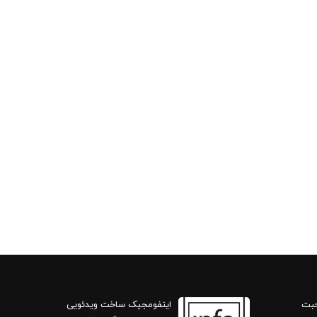
حبت
اینفومجیک ساخت ویدئویی