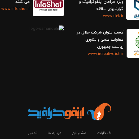
ویژه طراحان اینفوگرافیک و
می کنند
گزارش‎های سالانه
www.infoshot.ir
www.d2k.ir
کسب عنوان شرکت خلاق در
معاونت علمی و فناوری
ریاست جمهوری
www.ircreative.isti.ir
افتخارات
مشتریان
درباره ما
تماس