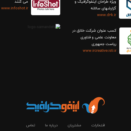
ویژه طراحان اینفوگرافیک و
می کنند
گزارش‎های سالانه
www.infoshot.ir
www.d2k.ir
کسب عنوان شرکت خلاق در
معاونت علمی و فناوری
ریاست جمهوری
www.ircreative.isti.ir
افتخارات
مشتریان
درباره ما
تماس