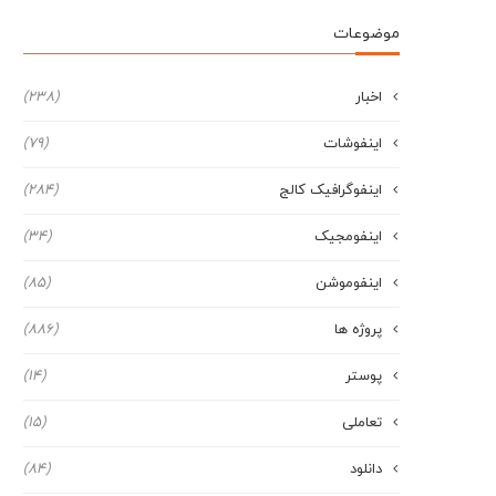
موضوعات
اخبار
(238)
اینفوشات
(79)
اینفوگرافیک کالج
(284)
اینفومجیک
(34)
اینفوموشن
(85)
پروژه ها
(886)
پوستر
(14)
تعاملی
(15)
دانلود
(84)