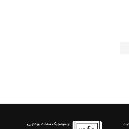
حبت
اینفومجیک ساخت ویدئویی