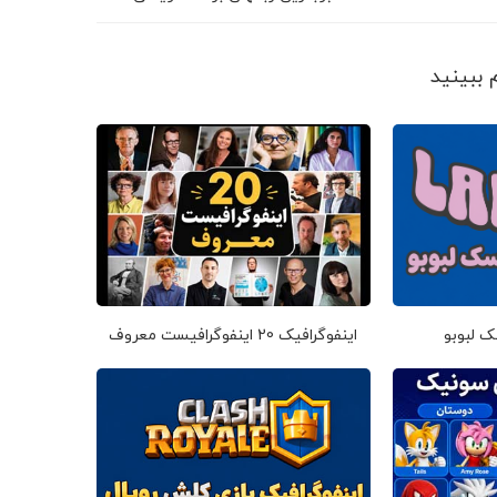
ک لبوبو
اینفوگرافیک 20 اینفوگرافیست معروف