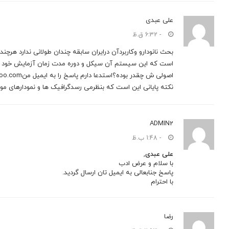
علی عبدی
- 6:32 ق.ظ
بحث نانودارو وکاربردآن درایران سابقه چندان طولانی ندارد هر
است که این سیستم آن سیکل و دوره مدت زمان آزمایش خود را
اصولی ش چقدر بوده؟استدعا دارم پاسخ را به ایمیل منali.abdi1343@yahoo.com بفرستید ممنون می شوم
نکته پایانی این است که بنظرمی رسدگرافیک ها و نمودارهای مورد
ADMIN2
- 1:48 ب.ظ
علی عبدی
,
با سلام و عرض ادب
پاسخ جنابعالی به ایمیل تان ارسال گردید.
با احترام
رضا