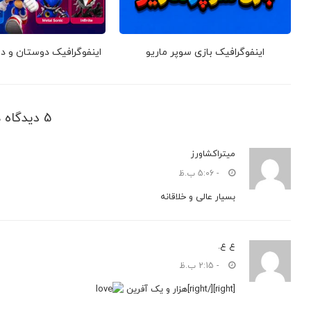
اینفوگرافیک بازی سوپر ماریو
اینفوگرافیک دوستان و 
5 دیدگاه ها
میتراکشاورز
- 5:06 ب.ظ
بسیار عالی و خلاقانه
ع ع.
- 2:15 ب.ظ
[right][/right]
هزار و یک آفرین