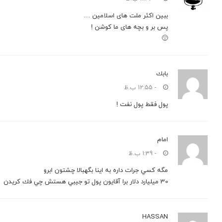
ببین اکثر ملت های اسلامین …
پس بر و بچه های ما کوشن !
🙂
بابك
- 12:55 ب.ظ
پول فقط پول نفت !
امام
- 1:39 ب.ظ
مگه كسي جرات داره به اينا بگهبالا چشتون ابرو
30 ميليارد دلار برا آقايون پول تو جيبي هستش چي فك كريدن
HASSAN