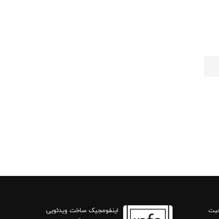
حبت
اینفومجیک ساخت ویدئویی