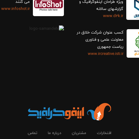
ویژه طراحان اینفوگرافیک و
می کنند
گزارش‎های سالانه
www.infoshot.ir
www.d2k.ir
کسب عنوان شرکت خلاق در
معاونت علمی و فناوری
ریاست جمهوری
www.ircreative.isti.ir
افتخارات
مشتریان
درباره ما
تماس