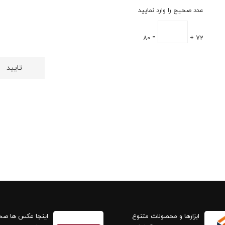
عدد صحیح را وارد نمایید
= 80
72 +
ابزارها و محصولات متنوع
اینجا عکس ها ص