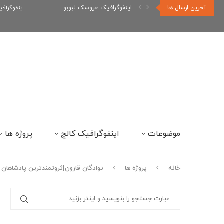
آخرین ارسال ها
اینفوگرافیک عروسک لبوبو
اینفوگراف
موضوعات
اینفوگرافیک کالج
پروژه ها
خانه
پروژه ها
نوادگان قارون|ثروتمندترین پادشاهان 