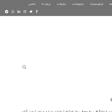
ها
اینفومجیک
فوگرافیک بازی کلش رویال
اینفوشات
تبلیغات
درباره ما
تماس
اینفوگرافیک دوستان
همواره شناختن ثروتمندترین افراد و میزان دارایی آنان برای مردم جالب است. این اینفوگرافی به معرفی 10 پادشاه ثروتمند دنیا و میزان ثروت آنان