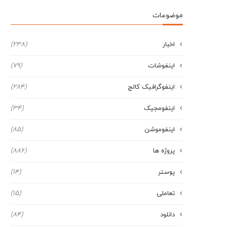
موضوعات
اخبار
(238)
اینفوشات
(79)
اینفوگرافیک کالج
(284)
اینفومجیک
(34)
اینفوموشن
(85)
پروژه ها
(886)
پوستر
(14)
تعاملی
(15)
دانلود
(84)