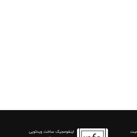
حبت
اینفومجیک ساخت ویدئویی