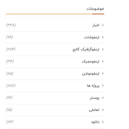
موضوعات
اخبار
(238)
اینفوشات
(79)
اینفوگرافیک کالج
(284)
اینفومجیک
(34)
اینفوموشن
(85)
پروژه ها
(886)
پوستر
(14)
تعاملی
(15)
دانلود
(84)