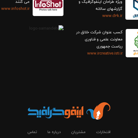
ویژه طراحان اینفوگرافیک و
می کنند
گزارش‎های سالانه
www.infoshot.ir
www.d2k.ir
کسب عنوان شرکت خلاق در
معاونت علمی و فناوری
ریاست جمهوری
www.ircreative.isti.ir
افتخارات
مشتریان
درباره ما
تماس