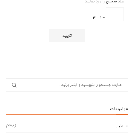
عدد صحیح را وارد نمایید
− 1 = 3
موضوعات
اخبار
(238)