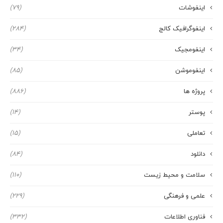
اینفوشات
(79)
اینفوگرافیک کالج
(284)
اینفومجیک
(34)
اینفوموشن
(85)
پروژه ها
(886)
پوستر
(14)
تعاملی
(15)
دانلود
(84)
سلامت و محیط زیست
(110)
علمی و فرهنگی
(229)
فناوری اطلاعات
(332)