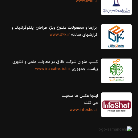
www.iwmf.ir
ابزارها و محصولات متنوع ویژه طراحان اینفوگرافیک و
گزارش‎های سالانه
www.d2k.ir
کسب عنوان شرکت خلاق در معاونت علمی و فناوری
ریاست جمهوری
www.ircreative.isti.ir
اینجا عکس ها صحبت
می کنند
www.infoshot.ir