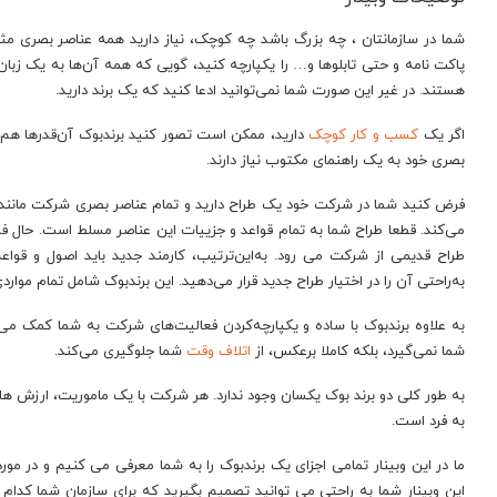
شما در سازمانتان ، چه بزرگ باشد چه کوچک، نیاز دارید همه عناصر بصری مثل
پاکت نامه و حتی تابلوها و… را یکپارچه کنید، گویی که همه‌ آن‌ها به یک زبا
هستند. در غیر این صورت شما نمی‌توانید ادعا کنید که یک برند دارید.
اگر یک
کسب و کار کوچک
دارید، ممکن است تصور کنید برند‌بوک آن‌قدر‌ها هم
بصری خود به یک راهنمای مکتوب نیاز دارند.
فرض کنید شما در شرکت خود یک طراح دارید و تمام عناصر بصری شرکت مانن
می‌کند. قطعا طراح شما به تمام قواعد و جزییات این عناصر مسلط است. حال 
طراح قدیمی از شرکت می رود. به‌این‌ترتیب، کارمند جدید باید اصول و قواعد
به‌راحتی آن را در اختیار طراح جدید قرار می‌دهید. این برند‌بوک شامل تمام مواردی
به علاوه برند‌بوک با ساده و‌ یکپارچه‌کردن فعالیت‌های شرکت‌ به شما کمک می‌ک
شما نمی‌گیرد، بلکه کاملا برعکس، از
اتلاف وقت
شما جلوگیری می‌کند.
به طور کلی دو برند بوک یکسان وجود ندارد. هر شرکت با یک ماموریت، ارزش ها
به فرد است.
ما در این وبینار تمامی اجزای یک برندبوک را به شما معرفی می کنیم و در مور
این وبینار شما به راحتی می توانید تصمیم بگیرید که برای سازمان شما کدام