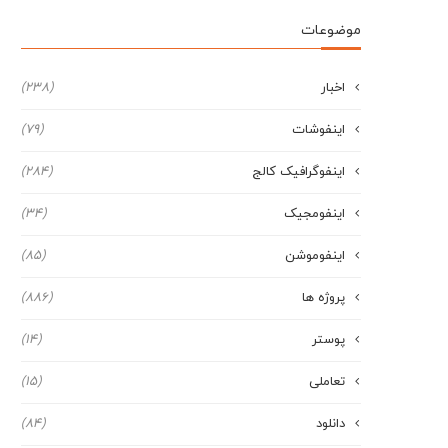
موضوعات
اخبار
(238)
اینفوشات
(79)
اینفوگرافیک کالج
(284)
اینفومجیک
(34)
اینفوموشن
(85)
پروژه ها
(886)
پوستر
(14)
تعاملی
(15)
دانلود
(84)