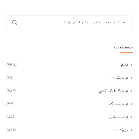
موضوعات
اخبار
(238)
اینفوشات
(79)
اینفوگرافیک کالج
(284)
اینفومجیک
(34)
اینفوموشن
(85)
پروژه ها
(886)