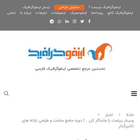
اینفوگرافیک چیست ؟
سفارش طراحی
ارسال اینفوگرافیک
اینفوگرافیک کالج
رویدادها
اینفومجیک
اینفوشات
تبلیغات
درباره ما
تماس
نخستین مرجع تخصصی اینفوگرافیک فارسی
خانه
اخبار
وبینار پیامت را ماندگار کن…! دوره جامع ساخت و طراحی ارائه های
تاثیرگذار