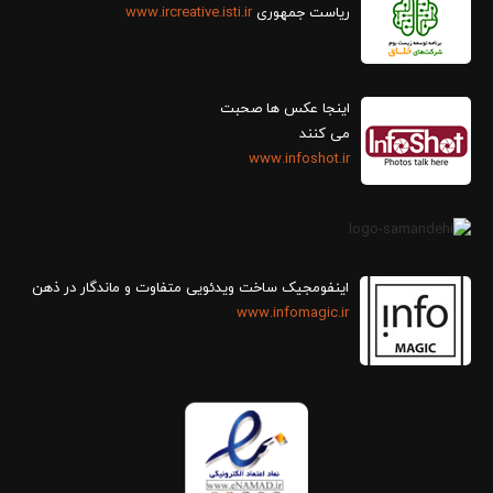
ریاست جمهوری
www.ircreative.isti.ir
اینجا عکس ها صحبت
می کنند
www.infoshot.ir
اینفومجیک ساخت ویدئویی متفاوت و ماندگار در ذهن
www.infomagic.ir