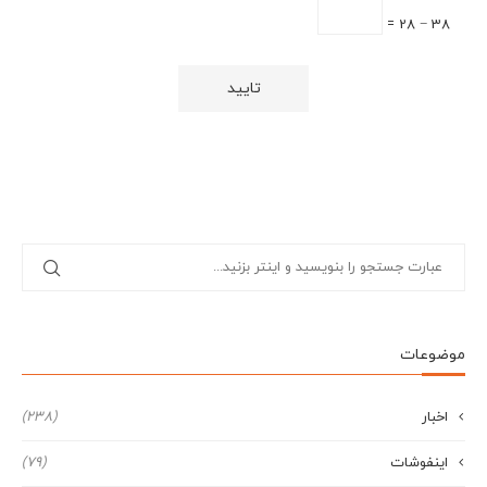
38 − 28 =
موضوعات
اخبار
(238)
اینفوشات
(79)