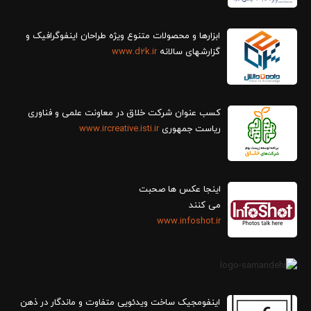
ابزارها و محصولات متنوع ویژه طراحان اینفوگرافیک و
گزارش‎های سالانه
www.d2k.ir
کسب عنوان شرکت خلاق در معاونت علمی و فناوری
ریاست جمهوری
www.ircreative.isti.ir
اینجا عکس ها صحبت
می کنند
www.infoshot.ir
اینفومجیک ساخت ویدئویی متفاوت و ماندگار در ذهن