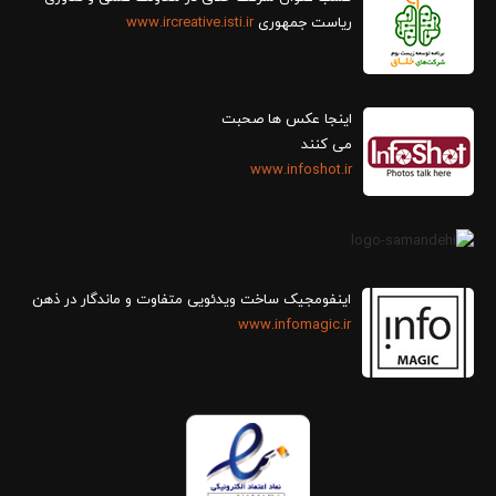
ریاست جمهوری
www.ircreative.isti.ir
اینجا عکس ها صحبت
می کنند
www.infoshot.ir
اینفومجیک ساخت ویدئویی متفاوت و ماندگار در ذهن
www.infomagic.ir