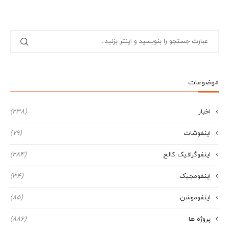
موضوعات
اخبار
(238)
اینفوشات
(79)
اینفوگرافیک کالج
(284)
اینفومجیک
(34)
اینفوموشن
(85)
پروژه ها
(886)