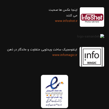
اینجا عکس ها صحبت
می کنند
www.infoshot.ir
اینفومجیک ساخت ویدئویی متفاوت و ماندگار در ذهن
www.infomagic.ir