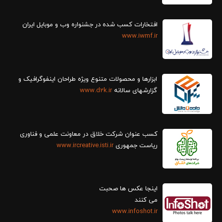
افتخارات کسب شده در جشنواره وب و موبایل ایران
www.iwmf.ir
ابزارها و محصولات متنوع ویژه طراحان اینفوگرافیک و
گزارش‎های سالانه
www.d2k.ir
کسب عنوان شرکت خلاق در معاونت علمی و فناوری
ریاست جمهوری
www.ircreative.isti.ir
اینجا عکس ها صحبت
می کنند
www.infoshot.ir