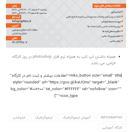
همراه داشتن لپ تاپ به همراه نرم افزار photoshop در روز کارگاه
الزامی می باشد .
[mks_button size=”small” title=”اطلاعات بیشتر و ثبت نام در کارگاه”
style=”rounded” url=”https://goo.gl/kaUCmu” target=”_blank”
bg_color=”#006600″ txt_color=”#FFFFFF” rel=”nofollow” icon=””
icon_type=””]
INFOGRAPHIC
آموزش اینفوگرافیک
اینفوگرافیک
فتوشاپ
کارگاه آموزشی