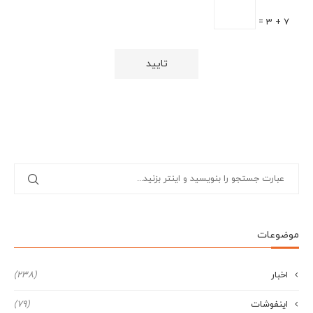
7 + 3 =
موضوعات
اخبار
(238)
اینفوشات
(79)