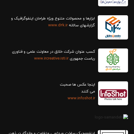
ابزارها و محصولات متنوع ویژه طراحان اینفوگرافیک و
گزارش‎های سالانه
www.d2k.ir
کسب عنوان شرکت خلاق در معاونت علمی و فناوری
ریاست جمهوری
www.ircreative.isti.ir
اینجا عکس ها صحبت
می کنند
www.infoshot.ir
اینفومجیک ساخت ویدئویی متفاوت و ماندگار در ذهن