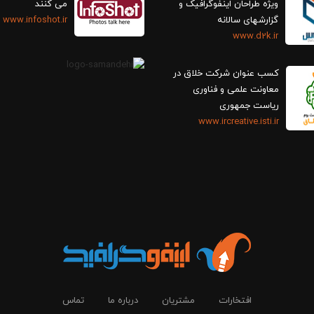
ویژه طراحان اینفوگرافیک و
می کنند
گزارش‎های سالانه
www.infoshot.ir
www.d2k.ir
کسب عنوان شرکت خلاق در
معاونت علمی و فناوری
ریاست جمهوری
www.ircreative.isti.ir
افتخارات
مشتریان
درباره ما
تماس