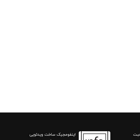
حبت
اینفومجیک ساخت ویدئویی