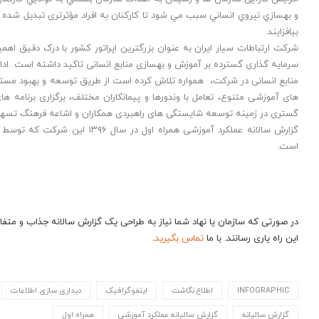
و بهسازي نيروي انساني سبب مي شود تا کارکنان به افراد مؤثرتری تبدیل شده و
بيافزايند.
شرکت ارتباطات سیار ایران به عنوان بزرگترین اپراتور کشور با درک دقیق اهم
سرمایه گذاری گسترده بر آموزش و بهسازی منابع انسانی تاکید داشته است .اد
منابع انسانی در شرکت، همواره تلاش کرده است از طریق توسعه و بهبود مستم
های آموزشی متنوع، تعامل با وندورها و پیمانکاران مختلف، برگزاری برنامه
گستری در زمینه توسعه شایستگی های راهبردی همکاران و اشاعه فرهنگ تسهیم د
گزارش سالانه عملکرد آموزشی همراه اول در سال ۱۳۹۶ این شرکت که توسط
است.
این راه یاری رسانند. با ما
تماس بگیرید
.
INFOGRAPHIC
اطلاع نگاشت
اینفوگرافیک
دیداری سازی اطلاعات
گزارش سالیانه
گزارش سالیانه عملکرد آموزشی
همراه اول