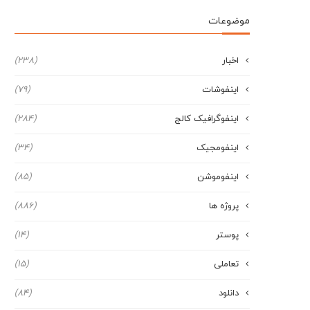
موضوعات
اخبار
(238)
اینفوشات
(79)
اینفوگرافیک کالج
(284)
اینفومجیک
(34)
اینفوموشن
(85)
پروژه ها
(886)
پوستر
(14)
تعاملی
(15)
دانلود
(84)