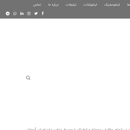
ها
اینفومجیک
فوگرافیک بازی کلش رویال
اینفوشات
تبلیغات
درباره ما
تماس
اینفوگرافیک دوستان
 در انجام وظايف محوله و انطباق با محيط متغير دارد.اجراي آموزش