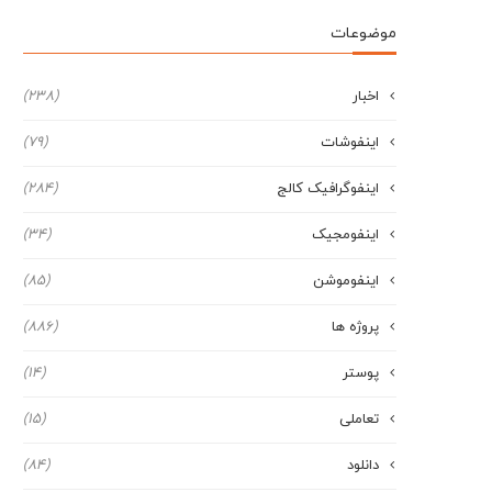
موضوعات
اخبار
(238)
اینفوشات
(79)
اینفوگرافیک کالج
(284)
اینفومجیک
(34)
اینفوموشن
(85)
پروژه ها
(886)
پوستر
(14)
تعاملی
(15)
دانلود
(84)