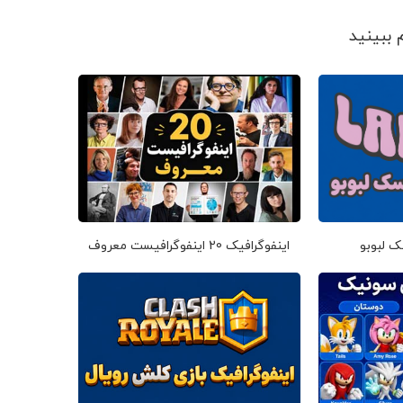
ک لبوبو
اینفوگرافیک 20 اینفوگرافیست معروف