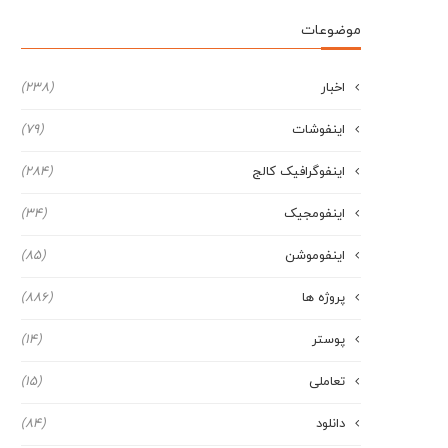
موضوعات
اخبار
(238)
اینفوشات
(79)
اینفوگرافیک کالج
(284)
اینفومجیک
(34)
اینفوموشن
(85)
پروژه ها
(886)
پوستر
(14)
تعاملی
(15)
دانلود
(84)