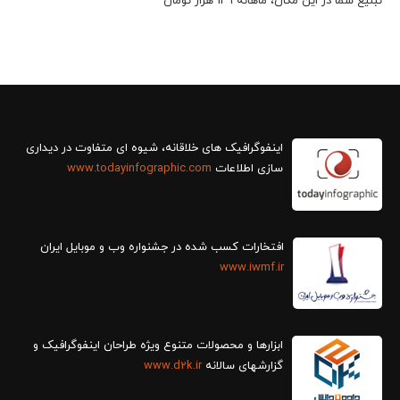
تبلیغ شما در این مکان، ماهانه 149 هزار تومان
سازی اطلاعات
www.todayinfographic.com
افتخارات کسب شده در جشنواره وب و موبایل ایران
www.iwmf.ir
ابزارها و محصولات متنوع ویژه طراحان اینفوگرافیک و
گزارش‎های سالانه
www.d2k.ir