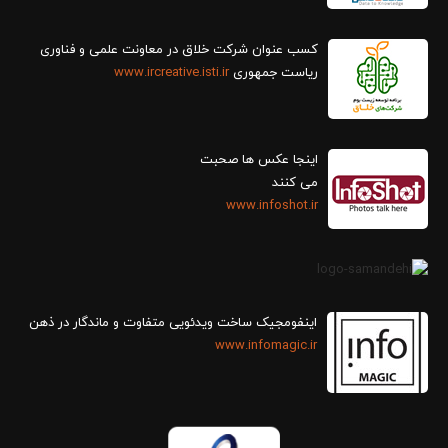
کسب عنوان شرکت خلاق در معاونت علمی و فناوری
ریاست جمهوری
www.ircreative.isti.ir
اینجا عکس ها صحبت
می کنند
www.infoshot.ir
اینفومجیک ساخت ویدئویی متفاوت و ماندگار در ذهن
www.infomagic.ir