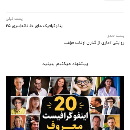
پست قبلی
اینفوگرافیک های خلاقانه|سری 25
پست بعدی
روایتی آماری از گذران اوقات فراغت
پیشنهاد می‎کنیم ببینید