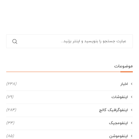
موضوعات
اخبار
(238)
اینفوشات
(79)
اینفوگرافیک کالج
(284)
اینفومجیک
(34)
اینفوموشن
(85)