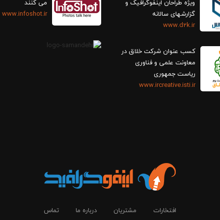
ویژه طراحان اینفوگرافیک و
می کنند
گزارش‎های سالانه
www.infoshot.ir
www.d2k.ir
کسب عنوان شرکت خلاق در
معاونت علمی و فناوری
ریاست جمهوری
www.ircreative.isti.ir
افتخارات
مشتریان
درباره ما
تماس