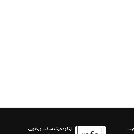
حبت
اینفومجیک ساخت ویدئویی