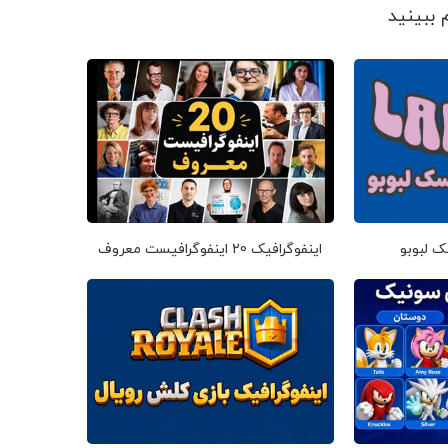
ک لبوبو
اینفوگرافیک 20 اینفوگرافیست معروف