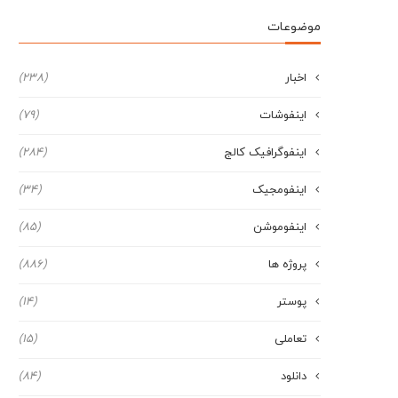
موضوعات
اخبار
(238)
اینفوشات
(79)
اینفوگرافیک کالج
(284)
اینفومجیک
(34)
اینفوموشن
(85)
پروژه ها
(886)
پوستر
(14)
تعاملی
(15)
دانلود
(84)