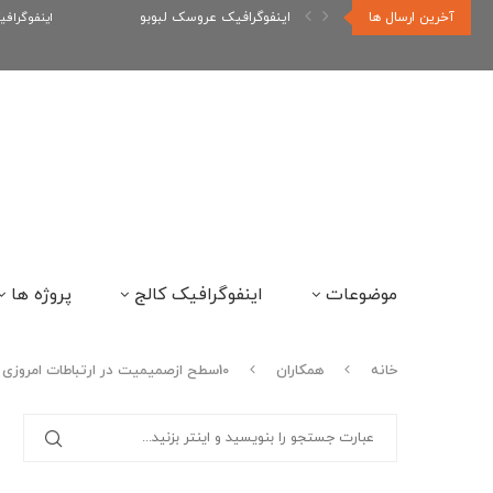
اینفوگرافیک عروسک لبوبو
آخرین ارسال ها
اینفوگراف
اینفوگرافیک رپر های فارسی نسل...
موضوعات
اینفوگرافیک کالج
پروژه ها
خانه
همکاران
10سطح ازصمیمیت در ارتباطات امروزی